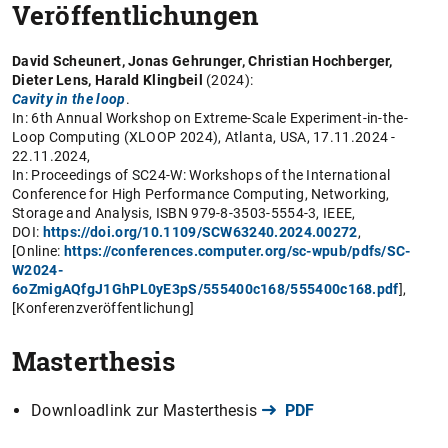
Veröffentlichungen
David Scheunert, Jonas Gehrunger, Christian Hochberger,
Dieter Lens, Harald Klingbeil
(2024):
Cavity in the loop
.
In: 6th Annual Workshop on Extreme-Scale Experiment-in-the-
Loop Computing (XLOOP 2024), Atlanta, USA, 17.11.2024 -
22.11.2024,
In: Proceedings of SC24-W: Workshops of the International
Conference for High Performance Computing, Networking,
Storage and Analysis, ISBN 979-8-3503-5554-3, IEEE,
DOI:
https://doi.org/10.1109/SCW63240.2024.00272
,
[Online:
https://conferences.computer.org/sc-wpub/pdfs/SC-
W2024-
6oZmigAQfgJ1GhPL0yE3pS/555400c168/555400c168.pdf
],
[Konferenzveröffentlichung]
Masterthesis
Downloadlink zur Masterthesis
PDF